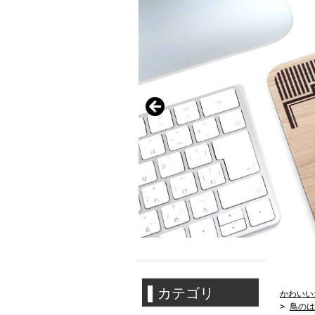
かわいい
>
鳥のは