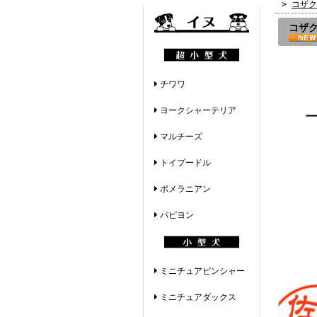
>
コザク
コザク