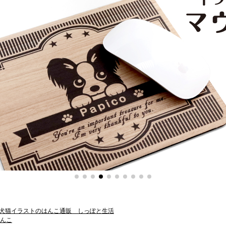
犬猫イラストのはんこ通販 しっぽと生活
んこ