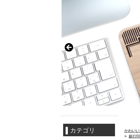
かわいい
>
銀行印