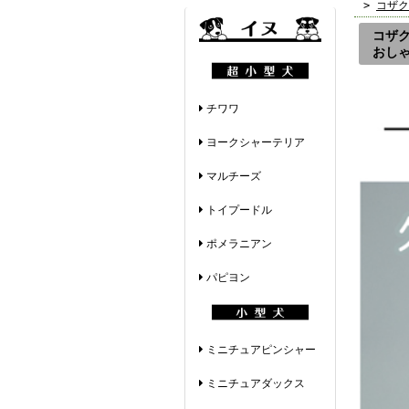
>
コザク
コザク
おし