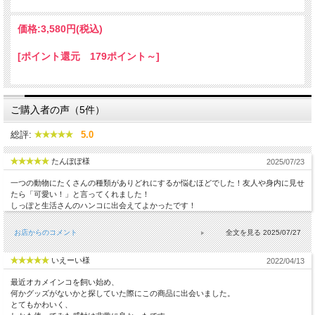
価格:
3,580円
(税込)
[ポイント還元 179ポイント～]
ご購入者の声（5件）
総評:
5.0
たんぽぽ様
2025/07/23
一つの動物にたくさんの種類がありどれにするか悩むほどでした！友人や身内に見せ
たら「可愛い！」と言ってくれました！
しっぽと生活さんのハンコに出会えてよかったです！
お店からのコメント
2025/07/27
いえーい様
2022/04/13
最近オカメインコを飼い始め、
何かグッズがないかと探していた際にこの商品に出会いました。
とてもかわいく、