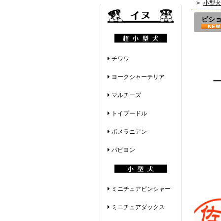
>
小型犬
ビショ