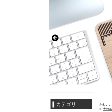
かわいい
>
犬のネ