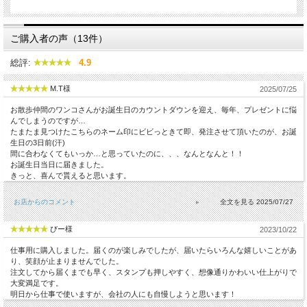
ご購入者の声（13件）
総評:
4.9
M.T様
2025/07/25
お散歩仲間のワンコさんがお誕生日のカウントダウンを迎え、毎年、プレゼントに悩
んでしまうのですが…
たまたま見つけたこちらのネーム印にビビっときて即、発注させて頂いたのが、お誕
生日の3日前(汗)
間に合わなくてもいっか…と思っていたのに、、、なんとなんと！！
お誕生日当日に届きました。
きっと、喜んで貰えると思います。
お店からのコメント
2025/07/27
びー様
2023/10/22
仕事用に購入しました。届くのが楽しみでしたが、届いたらいろんな嬉しいことがあ
り、笑顔が止まりませんでした。
注文してから届くまでも早く、スタンプも押しやすく、想像通りかわいい仕上がりで
大変満足です。
明日から仕事で使いますが、会社の人にも自慢しようと思います！