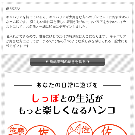
商品説明
キャバリアを飼っている方、キャバリアが大好きな方へのプレゼントにおすすめの
ネーム印です。 愛らしい垂れ耳と優しい表情が魅力のキャバリアをかわいいイラ
ストにして、お名前と一緒に印面にデザインしました。
名入れができるので、世界にひとつだけの特別なはんこになります。 キャバリア
が好きな方にとっては、まるで"うちの子"のような親しみを感じられる、記念にも
残るギフトです。
見た目のかわいさだけでなく、実用性もしっかり備えています。 宅配便の受け取
り印や、学校の連絡帳、職場での確認印など、日常のさまざまなシーンで活躍して
▼ 商品説明の続きを見る ▼
くれます。 シャチハタ式なので、朱肉いらずでポンと押せる手軽さも魅力です。
犬を飼っている友人や家族に何を贈れば喜ばれるかわからないとき、このネーム印
はぴったりの選択肢になります。 キャバリア好きさんがもらって嬉しい、実用的
でかわいい犬雑貨として人気があります。
誕生日プレゼントはもちろん、送別や退職のお礼、母の日や父の日、敬老の日の贈
り物、プチギフトなど、幅広いシーンで選ばれています。 気を使わせにくい価格
帯でありながら、名入れという特別感があるので、贈る側ももらう側も心地よい距
離感でプレゼントを楽しめます。
3,000円前後で探す、ちょうどいい特別感のあるギフトをお探しの方にもおすすめ
です。 高すぎず安すぎない、実用的でかわいい犬モチーフ雑貨として、大人の女
性にも人気があります。