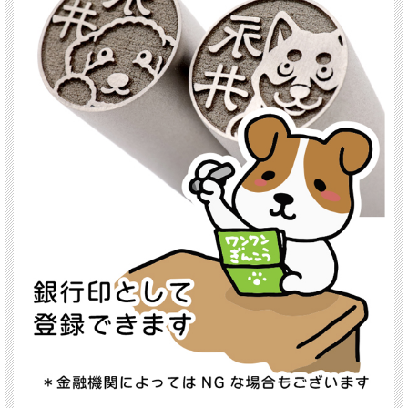
契約や銀行手続きといった大切な場面で、「うちの子」がそっと寄り添ってくれ
る。
そんな心の支えになる存在でもあります。
ギフト・記念品としても最適
「ありがとう」の気持ちを贈れる特別なプレゼントとして、多くの方に選ばれてい
ます。
誕生日・就職祝い・結婚祝い・出産祝い・退職祝いなどの人生の節目
母の日・父の日・敬老の日・バレンタイン・ホワイトデー・クリスマスといったイ
ベント
命日や記念日、お盆や法要などの供養の品
「娘や孫に、ちゃんとした記念品を贈りたい」
「大切な人に、一生使える実用的なプレゼントを渡したい」
そんな想いに応える贈り物としても喜ばれています。
印鑑ケースもセットで、ラッピングにも対応。
オーダーメイド・オリジナルギフトとして、心に残る一品になります。
こんな方に選ばれています
・大切なペットを亡くし、「一生モノのお守り」として持ちたい方
・「自分の印鑑に愛着がなく、人生の節目で使うたびに空虚さを感じる」という方