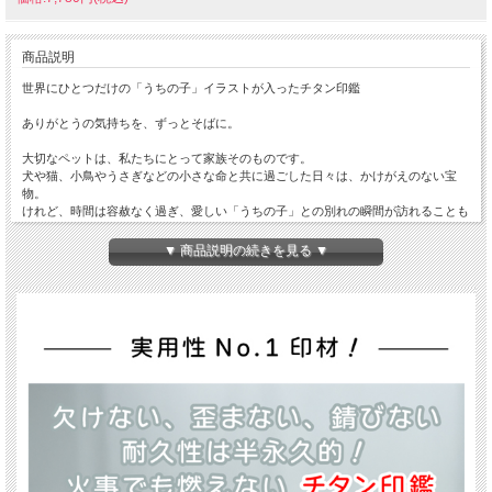
商品説明
世界にひとつだけの「うちの子」イラストが入ったチタン印鑑
ありがとうの気持ちを、ずっとそばに。
大切なペットは、私たちにとって家族そのものです。
犬や猫、小鳥やうさぎなどの小さな命と共に過ごした日々は、かけがえのない宝
物。
けれど、時間は容赦なく過ぎ、愛しい「うちの子」との別れの瞬間が訪れることも
あります。
▼ 商品説明の続きを見る ▼
あの子が旅立ってから何年経っても、名前を呼ぶだけで胸が締めつけられたり、写
真を見て涙がこぼれることもあるでしょう。
「ありがとう」という気持ちを、形にして残したい。
「うちの子」の存在を、これからもずっと身近に感じていたい。
そんな想いに寄り添うために生まれたのが、世界にひとつだけの「動物イラスト入
りチタン印鑑」です。
1000種類以上の豊富な動物イラストをご用意！
「うちの子」がきっと見つかる——。
当店では、犬・猫をはじめとする1000種類以上のペットに特化したイラストをご
用意しています。