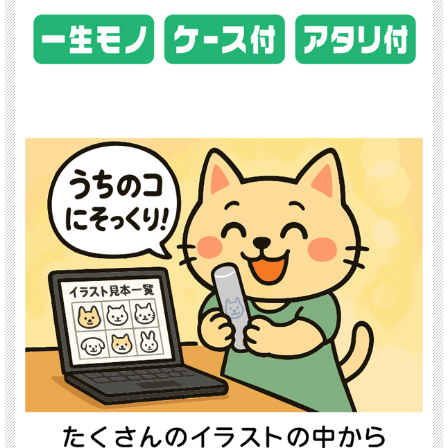
・娘・孫・結婚相手など、大切な人に特別な記念品を贈りたい方
・「うちの子は特別」という想いをカタチに残したい方
商品仕様
選べる動物イラスト：1000種類以上
素材：純チタン（錆びにくく高耐久）
カスタマイズ：名入れ・オーダーメイド対応
セット内容：印鑑本体＋印鑑ケース（選択可）
最後に
これは、ただの印鑑ではありません。
「うちの子」と、これからの人生を共に歩んでいくための、一生モノのお守りで
す。
契約や銀行手続きといった人生の大切な瞬間に、
「うちの子」がそっと寄り添い、あなたを支えてくれる。
かわいい・高級感のある・動物イラスト入り純チタン印鑑
世界にひとつだけの「家族の証」をあなたの手に。