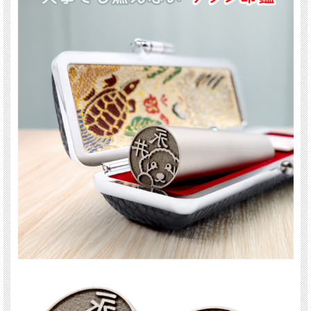
トイプードル、柴犬、ダックスフンド、チワワ、フレンチブルドッグ、ポメラニア
ン、ラブラドール、ゴールデンレトリバーなど人気犬種はもちろん、
猫好きの方には、スコティッシュフォールド、アメリカンショートヘア、マンチカ
ン、ノルウェージャンフォレストキャットなど豊富な種類をご用意。
さらに、うさぎ、ハムスター、フェレット、インコ、オウム、文鳥、カメ、熱帯魚
など、珍しいペットにも対応。
「本当にうちの子にそっくりなイラストが見つかって涙が出た」
「珍しい種類まであって感激！」
と、多くのお客様から喜びの声をいただいています。
チタン製は“一生モノ”
印鑑の素材には、チタンを採用しています。
チタンは硬度が高く、錆びず、摩耗にも強いため、長年使用しても劣化しにくいの
が特徴です。
銀行印、認印として安心してご利用いただけます。
さらに、チタンは金属アレルギーにも配慮された安全素材。
毎日使うものだからこそ、高級感と耐久性を兼ね備えた“一生モノ”の素材にこだわ
りました。
イラスト入りで個性と安心を両立
「印鑑＝シンプルで無機質」というイメージを覆す、かわいい・おしゃれなアニマ
ルイラスト入り印鑑。
個性を大切にできるだけでなく、他人と被らないため、偽造や盗用のリスクを大幅
に低減できます。